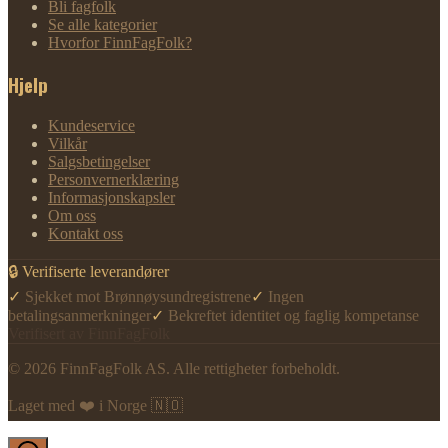
Bli fagfolk
Se alle kategorier
Hvorfor FinnFagFolk?
Hjelp
Kundeservice
Vilkår
Salgsbetingelser
Personvernerklæring
Informasjonskapsler
Om oss
Kontakt oss
🔒 Verifiserte leverandører
✓
Sjekket mot Brønnøysundregistrene
✓
Ingen
betalingsanmerkninger
✓
Bekreftet identitet og faglig kompetanse
Verifisert av FinnFagFolk
©
2026
FinnFagFolk AS. Alle rettigheter forbeholdt.
Laget med ❤️ i Norge 🇳🇴