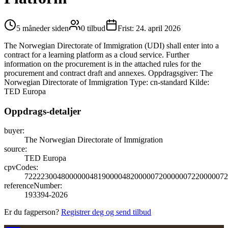
5 måneder siden
0
tilbud
Frist:
24. april 2026
The Norwegian Directorate of Immigration (UDI) shall enter into a
contract for a learning platform as a cloud service. Further
information on the procurement is in the attached rules for the
procurement and contract draft and annexes. Oppdragsgiver: The
Norwegian Directorate of Immigration Type: cn-standard Kilde:
TED Europa
Oppdrags-detaljer
buyer
:
The Norwegian Directorate of Immigration
source
:
TED Europa
cpvCodes
:
72222300
48000000
48190000
48200000
72000000
72200000
72
referenceNumber
:
193394-2026
Er du fagperson?
Registrer deg og send tilbud