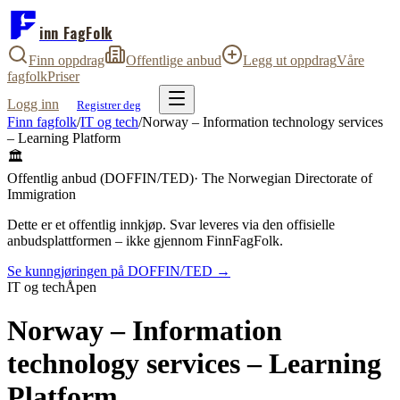
inn FagFolk
Finn oppdrag
Offentlige anbud
Legg ut oppdrag
Våre
fagfolk
Priser
Logg inn
Registrer deg
Finn fagfolk
/
IT og tech
/
Norway – Information technology services
– Learning Platform
🏛️
Offentlig anbud (DOFFIN/TED)
·
The Norwegian Directorate of
Immigration
Dette er et offentlig innkjøp. Svar leveres via den offisielle
anbudsplattformen – ikke gjennom FinnFagFolk.
Se kunngjøringen på DOFFIN/TED →
IT og tech
Åpen
Norway – Information
technology services – Learning
Platform