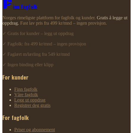
inn FagFolk
Norges rimeligste plattform for fagfolk og kunder.
Gratis å legge ut
oppdrag.
Fast lav pris fra 499 kr/mnd – ingen provisjon.
✓ Gratis for kunder – legg ut oppdrag
✓ Fagfolk: fra 499 kr/mnd – ingen provisjon
✓ Faglært m/lærling fra 549 kr/mnd
✓ Ingen binding eller klipp
For kunder
Finn fagfolk
Våre fagfolk
Legg ut oppdrag
Registrer deg gratis
For fagfolk
Priser og abonnement